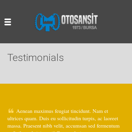
Testimonials
Aenean maximus feugiat tincidunt. Nam et
ultrices quam. Duis eu sollicitudin turpis, ac laoreet
massa. Praesent nibh velit, accumsan sed fermentum