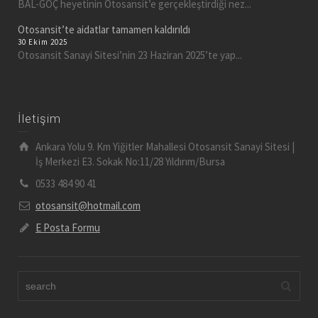
BAL-GÖÇ heyetinin Otosansit’e gerçekleştirdiği nez...
Otosansit’te aidatlar tamamen kaldırıldı
30 Ekim 2025
Otosansit Sanayi Sitesi’nin 23 Haziran 2025’te yap...
İletişim
Ankara Yolu 9. Km Yiğitler Mahallesi Otosansit Sanayi Sitesi |
İş Merkezi E3. Sokak No:11/28 Yıldırım/Bursa
0533 484 90 41
otosansit@hotmail.com
E Posta Formu