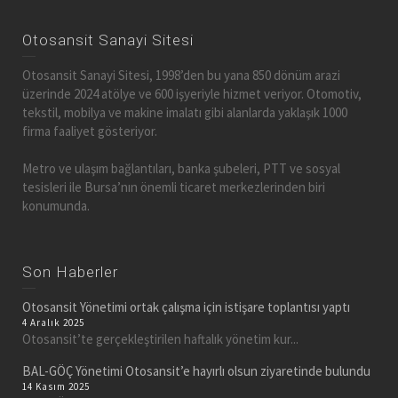
Otosansit Sanayi Sitesi
Otosansit Sanayi Sitesi, 1998’den bu yana 850 dönüm arazi
üzerinde 2024 atölye ve 600 işyeriyle hizmet veriyor. Otomotiv,
tekstil, mobilya ve makine imalatı gibi alanlarda yaklaşık 1000
firma faaliyet gösteriyor.
Metro ve ulaşım bağlantıları, banka şubeleri, PTT ve sosyal
tesisleri ile Bursa’nın önemli ticaret merkezlerinden biri
konumunda.
Son Haberler
Otosansit Yönetimi ortak çalışma için istişare toplantısı yaptı
4 Aralık 2025
Otosansit’te gerçekleştirilen haftalık yönetim kur...
BAL-GÖÇ Yönetimi Otosansit’e hayırlı olsun ziyaretinde bulundu
14 Kasım 2025