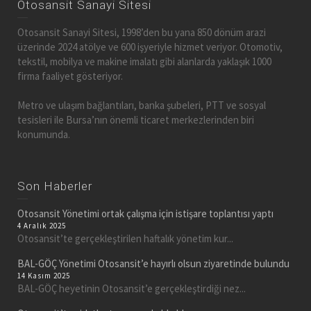
Otosansit Sanayi Sitesi
Otosansit Sanayi Sitesi, 1998’den bu yana 850 dönüm arazi
üzerinde 2024 atölye ve 600 işyeriyle hizmet veriyor. Otomotiv,
tekstil, mobilya ve makine imalatı gibi alanlarda yaklaşık 1000
firma faaliyet gösteriyor.
Metro ve ulaşım bağlantıları, banka şubeleri, PTT ve sosyal
tesisleri ile Bursa’nın önemli ticaret merkezlerinden biri
konumunda.
Son Haberler
Otosansit Yönetimi ortak çalışma için istişare toplantısı yaptı
4 Aralık 2025
Otosansit’te gerçekleştirilen haftalık yönetim kur...
BAL-GÖÇ Yönetimi Otosansit’e hayırlı olsun ziyaretinde bulundu
14 Kasım 2025
BAL-GÖÇ heyetinin Otosansit’e gerçekleştirdiği nez...