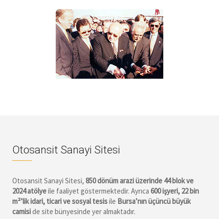
Otosansit Sanayi Sitesi
Otosansit Sanayi Sitesi,
850 dönüm arazi üzerinde 44 blok ve
2024 atölye
ile faaliyet göstermektedir. Ayrıca
600 işyeri, 22 bin
m²’lik idari, ticari ve sosyal tesis
ile
Bursa’nın üçüncü büyük
camisi
de site bünyesinde yer almaktadır.