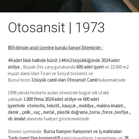
Otosansit | 1973
850 dönüm arazi üzerine kurulu Sanayi Sitemizde ;
44 adet blok halinde bürüt 144 m2 büyüklüğünde 2024 adet
atölye
, Büyük Oto çarşı gurubunda
600 adet işyeri
ve 22.000 m2
inşaat alanlı İdari Ticari ve Sosyal tesisimiz ve
Bursa’mızın
3.büyük camii olan Otosansit Camii
bulunmaktadır.
1998 yılında hizmete açılan sitemizde bugün irili ufaklı
yaklaşık
1.000 firma 2024 adet atölye ve 600 adet
işyerinde
otomotiv, tekstil , kauçuk , mobilya , makina imalatı ,
demir , çelik , saç , metal , plastik doğrama ,torna ,freze ,tesfiye ,
vb. imalat
alanında faaliyet göstermektedir.
Sitemiz içerisinde
Bursa Kamyon Kamyonet ve İş makinaları
Toplu işyeri Yapı kooperatifi
galeri inşaatlarını tamamlamış ve
28