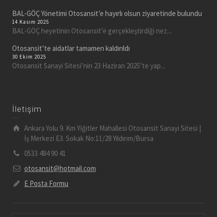
BAL-GÖÇ Yönetimi Otosansit’e hayırlı olsun ziyaretinde bulundu
14 Kasım 2025
BAL-GÖÇ heyetinin Otosansit’e gerçekleştirdiği nez...
Otosansit’te aidatlar tamamen kaldırıldı
30 Ekim 2025
Otosansit Sanayi Sitesi’nin 23 Haziran 2025’te yap...
İletişim
Ankara Yolu 9. Km Yiğitler Mahallesi Otosansit Sanayi Sitesi |
İş Merkezi E3. Sokak No:11/28 Yıldırım/Bursa
0533 484 90 41
otosansit@hotmail.com
E Posta Formu