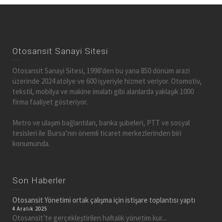
Otosansit Sanayi Sitesi
Otosansit Sanayi Sitesi, 1998’den bu yana 850 dönüm arazi
üzerinde 2024 atölye ve 600 işyeriyle hizmet veriyor. Otomotiv,
tekstil, mobilya ve makine imalatı gibi alanlarda yaklaşık 1000
firma faaliyet gösteriyor.
Metro ve ulaşım bağlantıları, banka şubeleri, PTT ve sosyal
tesisleri ile Bursa’nın önemli ticaret merkezlerinden biri
konumunda.
Son Haberler
Otosansit Yönetimi ortak çalışma için istişare toplantısı yaptı
4 Aralık 2025
Otosansit’te gerçekleştirilen haftalık yönetim kur...