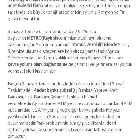
adet Galerici firma
sitemizde faaliyete geçmiştir. Sitemizin doğu
tarafında ise büyük tonajlı arabalar için ayrılmış Kamyon ve Tır
garajı mevcuttur.
Sanayi Sitemize ulaşım konusunda 2014 Yılında
başlatılan
METRO(Raylı sistem)
hizmetleri ayrı bir ivme
kazandırmıştır.Metronun yanında
otobüs ve minibüslerde
Sanayi
Sitemize ulaşmak isteyenlere kolaylık sağlamaktadır.Ayrıca
Şehrin merkezine 8 km. uzaklıkta bulunan Sanayi Sitemiz
ana
çevre yoluna olan bağlantısı
ile de şehir içi ve şehirlerarası yolcuk
ve mesafeleri kısaltmıştır.
Bugün Sanayi Sitemiz merkezinde bulunan İdari Ticari Sosyal
Tesisimizde ;
4 adet banka şubesi
(İş Bankası,Yapı ve Kredi
Bankası,Halk Bankası,Garanti Bankası ) hizmet
vermektedir.Ayrıca 5 adet ATM yeri mevcut olup bunlardan 4 ATM
kullanımdadır, 1 ATM yeri içinde diğer banka şubelerine yazı
yaZılmıştır.İdari Ticari Sosyal Tesisimizin geniş bir park alanı
bulunmaktadır.Park probleminin olmayışı ve sitenin ticari
potansiyeli Banka şubelerinin hızla açılmasında büyük etken
olmuştur.