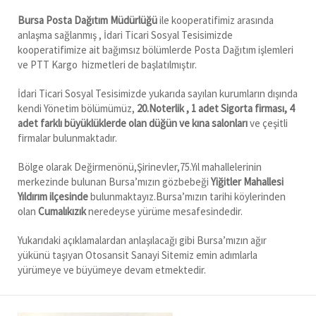
Bursa Posta Dağıtım Müdürlüğü
ile kooperatifimiz arasında
anlaşma sağlanmış , İdari Ticari Sosyal Tesisimizde
kooperatifimize ait bağımsız bölümlerde Posta Dağıtım işlemleri
ve PTT Kargo hizmetleri de başlatılmıştır.
İdari Ticari Sosyal Tesisimizde yukarıda sayılan kurumların dışında
kendi Yönetim bölümümüz,
20.Noterlik , 1 adet Sigorta firması, 4
adet farklı büyüklüklerde olan düğün ve kına salonları
ve çeşitli
firmalar bulunmaktadır.
Bölge olarak Değirmenönü,Şirinevler,75.Yıl mahallelerinin
merkezinde bulunan Bursa’mızın gözbebeği
Yiğitler Mahallesi
Yıldırım ilçesinde
bulunmaktayız.Bursa’mızın tarihi köylerinden
olan
Cumalıkızık
neredeyse yürüme mesafesindedir.
Yukarıdaki açıklamalardan anlaşılacağı gibi Bursa’mızın ağır
yükünü taşıyan Otosansit Sanayi Sitemiz emin adımlarla
yürümeye ve büyümeye devam etmektedir.