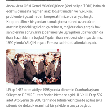
Ancak Arsa Ofisi Genel Müdürlüğünce (Yeni haliyle TOKİ) istimlak
edilmiş olmasına rağmen arazi boşaltılmadan ve hukuksal
problemleri çözülmeden kooperatifimize devri yapılmıştı.
Kooperatifimiz bir yandan kamulaştırma süreci uzun süren
arazinin içindeki işgalcileri çıkarılması, mağdur olan gerçek hak
sahiplerinin sorunlarını giderilmesiyle uğraşırken , bir yandan da
ihale hazırlıklarına başladı.Yapılan ihale neticesinde İnşaatlarımız
1990 yılında YALÇIN İnşaat Firması taahhüdü altında başladı.
I.Etap 1432 birim atölye 1998 yılında dönemin Cumhurbaşkanı
Süleyman DEMİREL tarafından hizmete açıldı. II. Ve III.Etap 592
adet Atölyenin de 2003 tarihinde bitirilerek hizmete açılmasıyla
sitemiz de doluluk oranı hızlı bir şekilde artmaya başladı.