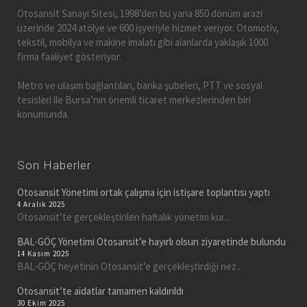
Otosansit Sanayi Sitesi, 1998’den bu yana 850 dönüm arazi
üzerinde 2024 atölye ve 600 işyeriyle hizmet veriyor. Otomotiv,
tekstil, mobilya ve makine imalatı gibi alanlarda yaklaşık 1000
firma faaliyet gösteriyor.
Metro ve ulaşım bağlantıları, banka şubeleri, PTT ve sosyal
tesisleri ile Bursa’nın önemli ticaret merkezlerinden biri
konumunda.
Son Haberler
Otosansit Yönetimi ortak çalışma için istişare toplantısı yaptı
4 Aralık 2025
Otosansit’te gerçekleştirilen haftalık yönetim kur...
BAL-GÖÇ Yönetimi Otosansit’e hayırlı olsun ziyaretinde bulundu
14 Kasım 2025
BAL-GÖÇ heyetinin Otosansit’e gerçekleştirdiği nez...
Otosansit’te aidatlar tamamen kaldırıldı
30 Ekim 2025