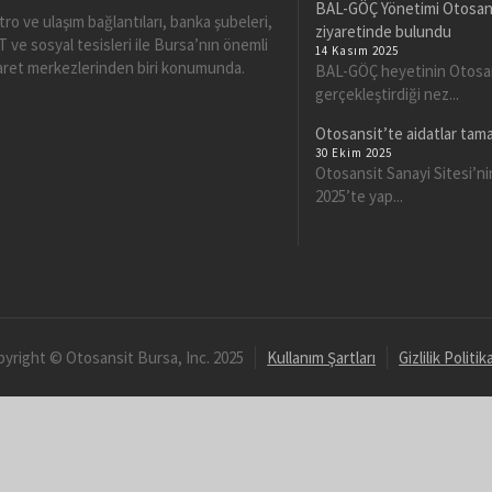
BAL-GÖÇ Yönetimi Otosansi
ro ve ulaşım bağlantıları, banka şubeleri,
ziyaretinde bulundu
 ve sosyal tesisleri ile Bursa’nın önemli
14 Kasım 2025
aret merkezlerinden biri konumunda.
BAL-GÖÇ heyetinin Otosa
gerçekleştirdiği nez...
Otosansit’te aidatlar tama
30 Ekim 2025
Otosansit Sanayi Sitesi’ni
2025’te yap...
yright © Otosansit Bursa, Inc. 2025
Kullanım Şartları
Gizlilik Politik