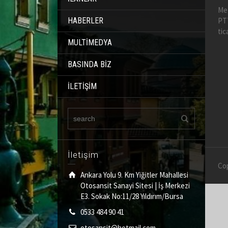
Met
PTT
HABERLER
tic
MULTİMEDYA
BASINDA BİZ
İLETİŞİM
İletişim
Cop
Ankara Yolu 9. Km Yiğitler Mahallesi
Otosansit Sanayi Sitesi | İş Merkezi
E3. Sokak No:11/28 Yıldırım/Bursa
0533 484 90 41
otosansit@hotmail.com