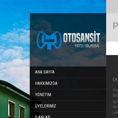
P
ANA SAYFA
Ot
HAKKIMIZDA
Oto
YÖNETİM
850
işy
ÜYELERİMİZ
mob
yak
İLANLAR