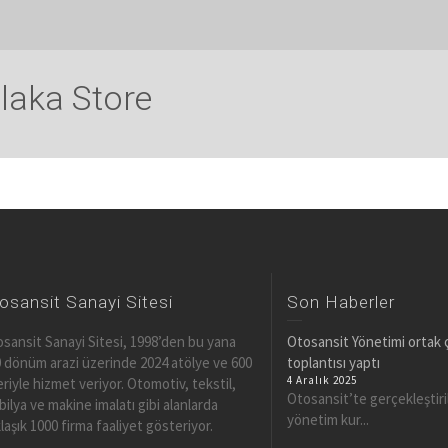
laka Store
osansit Sanayi Sitesi
Son Haberler
sansit Sanayi Sitesi, 1998’den bu yana
Otosansit Yönetimi ortak ça
 dönüm arazi üzerinde 2024 atölye ve 600
toplantısı yaptı
4 Aralık 2025
eriyle hizmet veriyor. Otomotiv, tekstil,
Otosansit’te gerçekleştiril
ilya ve makine imalatı gibi alanlarda
yönetim kur...
laşık 1000 firma faaliyet gösteriyor.