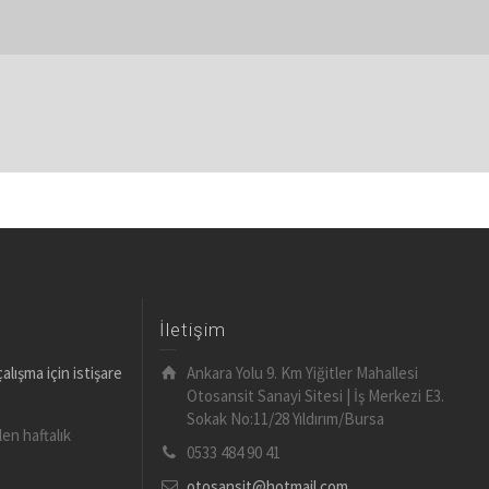
İletişim
lışma için istişare
Ankara Yolu 9. Km Yiğitler Mahallesi
Otosansit Sanayi Sitesi | İş Merkezi E3.
Sokak No:11/28 Yıldırım/Bursa
en haftalık
0533 484 90 41
otosansit@hotmail.com