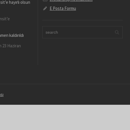
t’e hayırlı olsun
E Posta Formu
nsit’e
men kaldırıldı
n 23 Haziran
ası