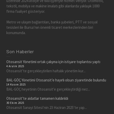
üzerinde 2024 atölye ve 600 işyeriyle hizmet veriyor. Otomotiv,
tekstil, mobilya ve makine imalatı gibi alanlarda yaklaşık 1000
firma faaliyet gösteriyor.
Metro ve ulaşım bağlantıları, banka şubeleri, PTT ve sosyal
tesisleri ile Bursa’nın önemli ticaret merkezlerinden biri
konumunda.
Son Haberler
Otosansit Yönetimi ortak çalışma için istişare toplantısı yaptı
4 Aralık 2025
Otosansit’te gerçekleştirilen haftalık yönetim kur...
BAL-GÖÇ Yönetimi Otosansit’e hayırlı olsun ziyaretinde bulundu
14 Kasım 2025
BAL-GÖÇ heyetinin Otosansit’e gerçekleştirdiği nez...
Otosansit’te aidatlar tamamen kaldırıldı
30 Ekim 2025
Otosansit Sanayi Sitesi’nin 23 Haziran 2025’te yap...