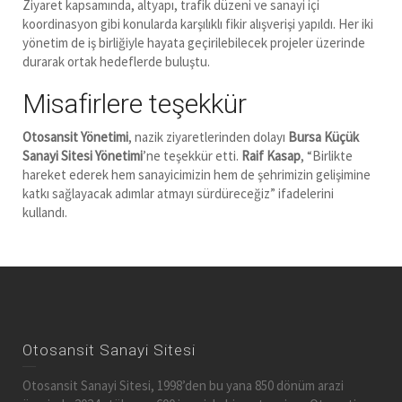
Ziyaret kapsamında, altyapı, trafik düzeni ve sanayi içi
koordinasyon gibi konularda karşılıklı fikir alışverişi yapıldı. Her iki
yönetim de iş birliğiyle hayata geçirilebilecek projeler üzerinde
durarak ortak hedeflerde buluştu.
Misafirlere teşekkür
Otosansit Yönetimi
, nazik ziyaretlerinden dolayı
Bursa Küçük
Sanayi Sitesi Yönetimi
’ne teşekkür etti.
Raif Kasap
, “Birlikte
hareket ederek hem sanayicimizin hem de şehrimizin gelişimine
katkı sağlayacak adımlar atmayı sürdüreceğiz” ifadelerini
kullandı.
Otosansit Sanayi Sitesi
Otosansit Sanayi Sitesi, 1998’den bu yana 850 dönüm arazi