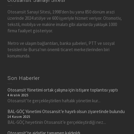
Otosansit Sanayi Sitesi
Otosansit Sanayi Sitesi, 1998’den bu yana 850 dönüm arazi
üzerinde 2024 atölye ve 600 işyeriyle hizmet veriyor. Otomotiv,
tekstil, mobilya ve makine imalatı gibi alanlarda yaklaşık 1000
firma faaliyet gösteriyor.
Metro ve ulaşım bağlantıları, banka şubeleri, PTT ve sosyal
tesisleri ile Bursa’nın önemli ticaret merkezlerinden biri
konumunda.
Son Haberler
Otosansit Yönetimi ortak çalışma için istişare toplantısı yaptı
4 Aralık 2025
Otosansit’te gerçekleştirilen haftalık yönetim kur...
BAL-GÖÇ Yönetimi Otosansit’e hayırlı olsun ziyaretinde bulundu
14 Kasım 2025
BAL-GÖÇ heyetinin Otosansit’e gerçekleştirdiği nez...
Otosansit’te aidatlar tamamen kaldırıldı